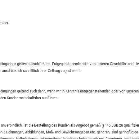
en der
edingungen gelten ausschließlich. Entgegenstehende oder von unseren Geschäfts- und L
en ausdrücklich schriftlich ihrer Geltung zugestimmt.
edingungen geltend auch dann, wenn wir in Kenntnis entgegenstehender, oder von unser
 den Kunden vorbehaltslos ausführen.
 unverbindlich. Ist die Bestellung des Kunden als Angebot gemäß § 145 BGB zu qualifizie
 Zeichnungen, Abbildungen, Maß- und Gewichtsangaben etc. gehören, sind geringfügige
hnungen, Kalkulationen und sonstigen Unterlagen behalten wir uns Eigentums- und Urheber