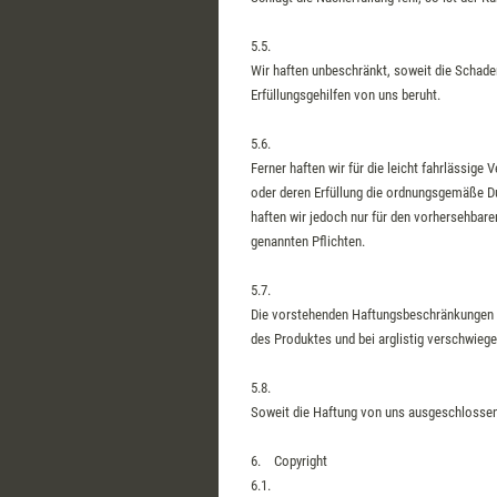
5.5.
Wir haften unbeschränkt, soweit die Schaden
Erfüllungsgehilfen von uns beruht.
5.6.
Ferner haften wir für die leicht fahrlässige
oder deren Erfüllung die ordnungsgemäße Du
haften wir jedoch nur für den vorhersehbaren
genannten Pflichten.
5.7.
Die vorstehenden Haftungsbeschränkungen ge
des Produktes und bei arglistig verschwieg
5.8.
Soweit die Haftung von uns ausgeschlossen o
6. Copyright
6.1.