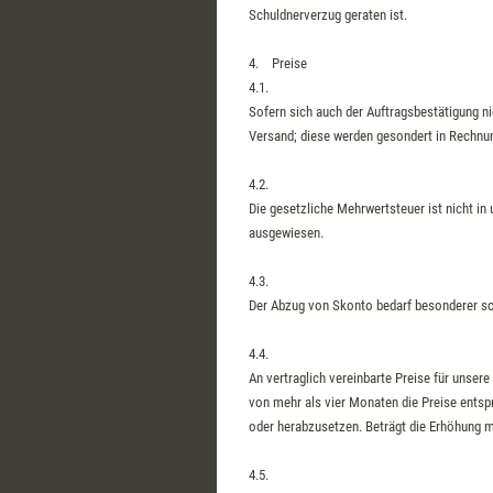
Schuldnerverzug geraten ist.
4. Preise
4.1.
Sofern sich auch der Auftragsbestätigung ni
Versand; diese werden gesondert in Rechnun
4.2.
Die gesetzliche Mehrwertsteuer ist nicht i
ausgewiesen.
4.3.
Der Abzug von Skonto bedarf besonderer sch
4.4.
An vertraglich vereinbarte Preise für unsere
von mehr als vier Monaten die Preise ents
oder herabzusetzen. Beträgt die Erhöhung m
4.5.