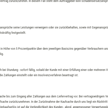
 Vertrag zurückzutreten. In diesem Fall steht dem Auftraggeber kein Schadensersatzansp
ansprüche seine Leistungen verweigern oder sie zurückbehalten, sowie mit Gegenansprüc
skräftig festgestellt.
 in Höhe von 5 Prozentpunkte über dem jeweiligen Basiszins gegenüber Verbrauchern und
ig.
bei Stundung - sofort fällig, sobald der Kunde mit einer Erfüllung einer oder mehreren V
ie Zahlungen einstellt oder ein Insolvenzverfahren beantragt ist.
ache bis zum Eingang aller Zahlungen aus dem Liefervertrag vor. Bei vertragswidrigem V
aufsache zurückzunehmen. In der Zurücknahme der Kaufsache durch uns liegt ein Rücktrit
Verkaufserlös ist auf die Verbindlichkeit des Kunden - abzgl. angemessener Verwertungs