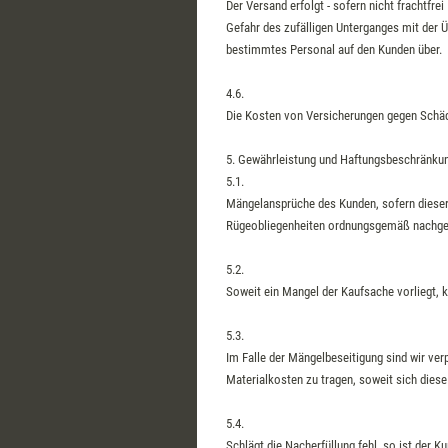
Der Versand erfolgt - sofern nicht frachtfrei
Gefahr des zufälligen Unterganges mit der 
bestimmtes Personal auf den Kunden über.
4.6.
Die Kosten von Versicherungen gegen Schäd
5. Gewährleistung und Haftungsbeschränku
5.1.
Mängelansprüche des Kunden, sofern dieser
Rügeobliegenheiten ordnungsgemäß nachg
5.2.
Soweit ein Mangel der Kaufsache vorliegt, 
5.3.
Im Falle der Mängelbeseitigung sind wir ver
Materialkosten zu tragen, soweit sich diese
5.4.
Schlägt die Nacherfüllung fehl, so ist der K