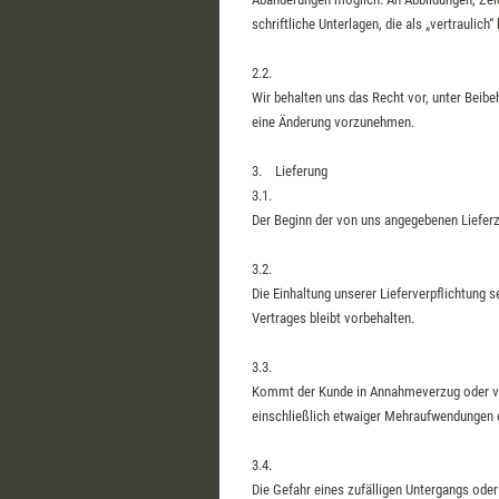
schriftliche Unterlagen, die als „vertraulic
2.2.
Wir behalten uns das Recht vor, unter Beib
eine Änderung vorzunehmen.
3. Lieferung
3.1.
Der Beginn der von uns angegebenen Lieferze
3.2.
Die Einhaltung unserer Lieferverpflichtung 
Vertrages bleibt vorbehalten.
3.3.
Kommt der Kunde in Annahmeverzug oder verl
einschließlich etwaiger Mehraufwendungen e
3.4.
Die Gefahr eines zufälligen Untergangs oder