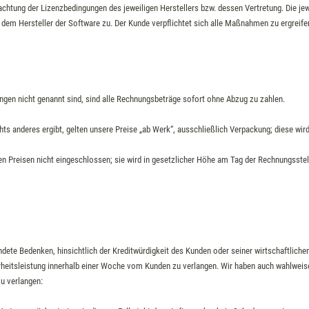
achtung der Lizenzbedingungen des jeweiligen Herstellers bzw. dessen Vertretung. Die je
t dem Hersteller der Software zu. Der Kunde verpflichtet sich alle Maßnahmen zu ergreif
gen nicht genannt sind, sind alle Rechnungsbeträge sofort ohne Abzug zu zahlen.
hts anderes ergibt, gelten unsere Preise „ab Werk“, ausschließlich Verpackung; diese wir
ren Preisen nicht eingeschlossen; sie wird in gesetzlicher Höhe am Tag der Rechnungsste
ete Bedenken, hinsichtlich der Kreditwürdigkeit des Kunden oder seiner wirtschaftlichen
heitsleistung innerhalb einer Woche vom Kunden zu verlangen. Wir haben auch wahlweise
u verlangen: