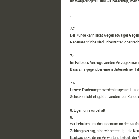
Im Weigerungsfall sind wir berechtigt, vom
,
7.3
Der Kunde kann nicht wegen etwaiger Gegen
Gegenansprüche sind unbestritten oder recht
7.4
Im Falle des Verzugs werden Verzugszinsen
Basiszins gegenüber einem Unternehmer fäll
7.5
Unsere Forderungen werden insgesamt - auch 
Schecks nicht eingelöst werden, der Kunde d
8. Eigentumsvorbehalt
8.1
Wir behalten uns das Eigentum an der Kaufs
Zahlungsverzug, sind wir berechtigt, die K
Kaufsache zu deren Verwertung befugt, der 