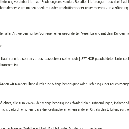
 Lieferung vereinbart ist - auf Rechnung des Kunden. Bei allen Lieferungen - auch bei frach
Übergabe der Ware an den Spediteur oder Frachtführer oder unser eigenes zur Ausführun
en aller Art werden nur bei Vorliegen einer gesonderten Vereinbarung mit dem Kunden 
ng
 Kaufmann ist, setzen voraus, dass dieser seine nach § 377 HGB geschuldeten Untersuc
ekommen ist.
können wir Nacherfüllung durch eine Mängelbeseitigung oder Lieferung einer neuen mange
pflichtet, alle zum Zweck der Mängelbeseitigung erforderlichen Aufwendungen, insbesonde
 nicht dadurch erhöhen, dass die Kaufsache an einem anderen Ort als den Erfüllungsort v
unde nach seiner Wahl berechtigt, Rücktritt oder Minderung zu verlangen.