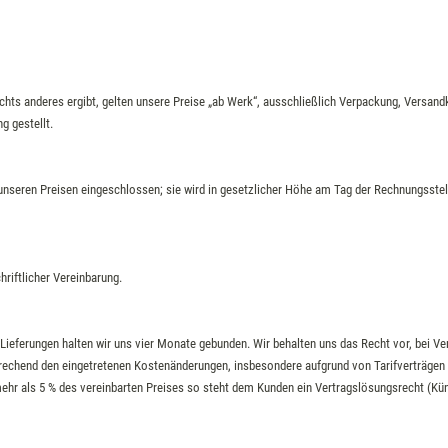
chts anderes ergibt, gelten unsere Preise „ab Werk“, ausschließlich Verpackung, Versand
g gestellt.
n unseren Preisen eingeschlossen; sie wird in gesetzlicher Höhe am Tag der Rechnungsste
riftlicher Vereinbarung.
 Lieferungen halten wir uns vier Monate gebunden. Wir behalten uns das Recht vor, bei Ver
prechend den eingetretenen Kostenänderungen, insbesondere aufgrund von Tarifverträgen
ehr als 5 % des vereinbarten Preises so steht dem Kunden ein Vertragslösungsrecht (Künd