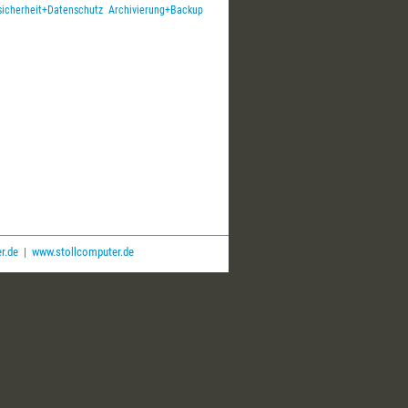
sicherheit+Datenschutz
Archivierung+Backup
r.de
|
www.stollcomputer.de