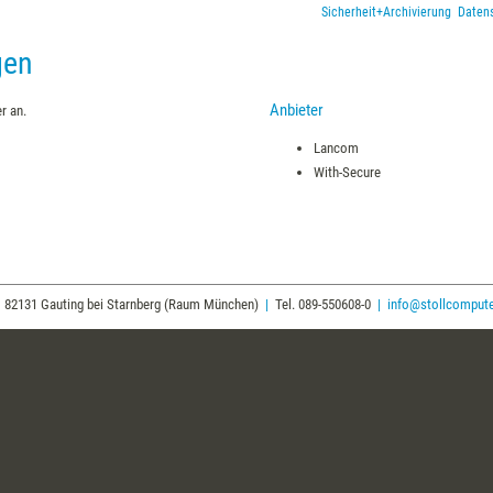
Sicherheit+Archivierung
Daten
gen
Anbieter
r an.
Lancom
With-Secure
82131 Gauting bei Starnberg (Raum München)
|
Tel. 089-550608-0
|
info@stollcompute