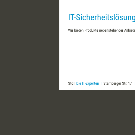
IT-Sicherheitslösun
Wir bieten Produkte nebenstehender Anbiete
Stoll
Die IT-Experten
|
Starnberger Str. 17
|