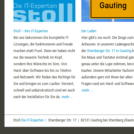
Stoll – Ihre IT-Experten
Der Laden
Bei uns bekommen Sie komplette IT-
Hier gibt’s sie noch: Die Dinge zum
Lösungen, die funktionieren und Freude
Anfassen. In unserem Ladengeschä
machen statt Frust. Denn wir haben nicht
der
Starnberger Str. 17
in
Gauting
k
nur die neueste Technik im Kopf,
Sie Maus und Tastatur erstmal ga
sondern Ihre Wünsche im Sinn. Von
genau unter die Lupe nehmen, bevo
Hard- über Software bis hin zu Telefon
kaufen. Unsere Mitarbeiter fachsi
und Netzwerk: Wir finden das Richtige für
außerdem gern mit Ihnen bei allen
Sie und bringen es zum Laufen. Versiert,
Fragen rund um Hard- und Software
schnell und unbürokratisch sind wir auch
mehr ...
nach der Installation für Sie da.
mehr ...
Stoll
Die IT-Experten
|
Starnberger Str. 17
|
82131 Gauting bei Starnberg (Ra