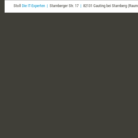
Stoll
Die IT-Experten
|
Starnberger Str. 17
|
82131 Gauting bei Starnberg (Ra